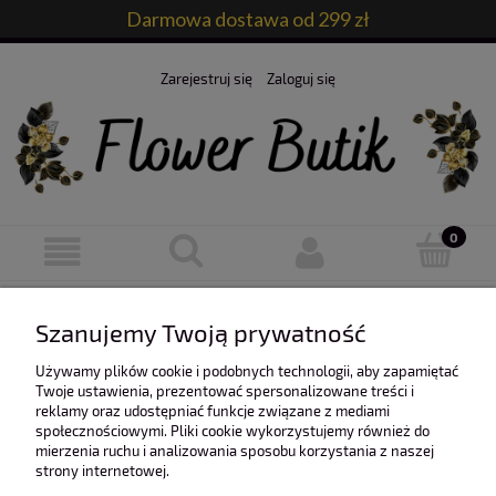
Darmowa dostawa od 299 zł
Zarejestruj się
Zaloguj się
Ten produkt jest niedostępny.
Szanujemy Twoją prywatność
Używamy plików cookie i podobnych technologii, aby zapamiętać
Twoje ustawienia, prezentować spersonalizowane treści i
reklamy oraz udostępniać funkcje związane z mediami
społecznościowymi. Pliki cookie wykorzystujemy również do
mierzenia ruchu i analizowania sposobu korzystania z naszej
O nas
strony internetowej.