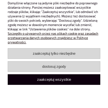
Obsługa klienta
Domyślnie włączone są jedynie pliki niezbędne do poprawnego
działania strony. Poniżej możesz zaakceptować wszystkie
rodzaje plików, klikając "Zaakceptuj wszystkie", lub odmówić ich
Pomoc
używania (z wyjątkiem niezbędnych). Możesz też dostosować
pliki do swoich potrzeb, wybierając "Dostosuj zgody". Udzieloną
zgodę możesz w dowolnym momencie wycofać lub zmienić,
Moje konto
klikając w link "Ustawienia plików cookies" na dole strony.
Szczegóły o używanych przez nas plikach cookie oraz zasadach
przetwarzania danych osobowych znajdziesz w Polityce
pokaż pełną wersję strony
prywatności.
Sklep internetowy Shoper Premium
zaakceptuj tylko niezbędne
dostosuj zgody
zaakceptuj wszystkie