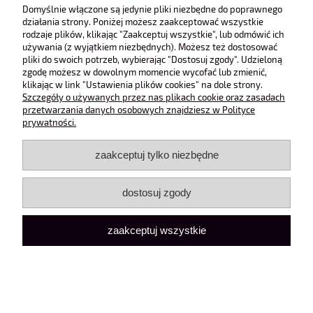
Obsługa klienta
Domyślnie włączone są jedynie pliki niezbędne do poprawnego
działania strony. Poniżej możesz zaakceptować wszystkie
rodzaje plików, klikając "Zaakceptuj wszystkie", lub odmówić ich
Pomoc
używania (z wyjątkiem niezbędnych). Możesz też dostosować
pliki do swoich potrzeb, wybierając "Dostosuj zgody". Udzieloną
zgodę możesz w dowolnym momencie wycofać lub zmienić,
Moje konto
klikając w link "Ustawienia plików cookies" na dole strony.
Szczegóły o używanych przez nas plikach cookie oraz zasadach
przetwarzania danych osobowych znajdziesz w Polityce
pokaż pełną wersję strony
prywatności.
Sklep internetowy Shoper Premium
zaakceptuj tylko niezbędne
dostosuj zgody
zaakceptuj wszystkie