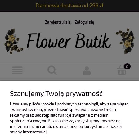
Darmowa dostawa od 299 zł
Zarejestruj się
Zaloguj się
Ten produkt jest niedostępny.
Szanujemy Twoją prywatność
Używamy plików cookie i podobnych technologii, aby zapamiętać
Twoje ustawienia, prezentować spersonalizowane treści i
reklamy oraz udostępniać funkcje związane z mediami
społecznościowymi. Pliki cookie wykorzystujemy również do
mierzenia ruchu i analizowania sposobu korzystania z naszej
O nas
strony internetowej.