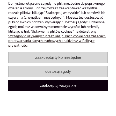
Obsługa klienta
Domyślnie włączone są jedynie pliki niezbędne do poprawnego
działania strony. Poniżej możesz zaakceptować wszystkie
rodzaje plików, klikając "Zaakceptuj wszystkie", lub odmówić ich
Pomoc
używania (z wyjątkiem niezbędnych). Możesz też dostosować
pliki do swoich potrzeb, wybierając "Dostosuj zgody". Udzieloną
zgodę możesz w dowolnym momencie wycofać lub zmienić,
Moje konto
klikając w link "Ustawienia plików cookies" na dole strony.
Szczegóły o używanych przez nas plikach cookie oraz zasadach
przetwarzania danych osobowych znajdziesz w Polityce
pokaż pełną wersję strony
prywatności.
Sklep internetowy Shoper Premium
zaakceptuj tylko niezbędne
dostosuj zgody
zaakceptuj wszystkie