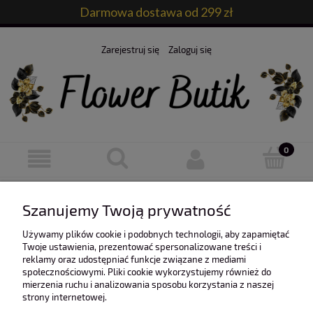
Darmowa dostawa od 299 zł
Zarejestruj się
Zaloguj się
Ten produkt jest niedostępny.
Szanujemy Twoją prywatność
Używamy plików cookie i podobnych technologii, aby zapamiętać
Twoje ustawienia, prezentować spersonalizowane treści i
reklamy oraz udostępniać funkcje związane z mediami
społecznościowymi. Pliki cookie wykorzystujemy również do
mierzenia ruchu i analizowania sposobu korzystania z naszej
O nas
strony internetowej.