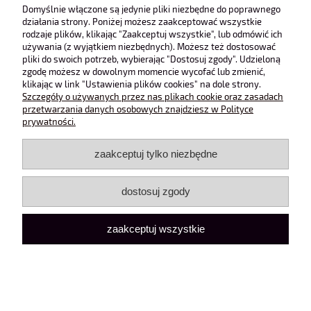
Obsługa klienta
Domyślnie włączone są jedynie pliki niezbędne do poprawnego
działania strony. Poniżej możesz zaakceptować wszystkie
rodzaje plików, klikając "Zaakceptuj wszystkie", lub odmówić ich
Pomoc
używania (z wyjątkiem niezbędnych). Możesz też dostosować
pliki do swoich potrzeb, wybierając "Dostosuj zgody". Udzieloną
zgodę możesz w dowolnym momencie wycofać lub zmienić,
Moje konto
klikając w link "Ustawienia plików cookies" na dole strony.
Szczegóły o używanych przez nas plikach cookie oraz zasadach
przetwarzania danych osobowych znajdziesz w Polityce
pokaż pełną wersję strony
prywatności.
Sklep internetowy Shoper Premium
zaakceptuj tylko niezbędne
dostosuj zgody
zaakceptuj wszystkie