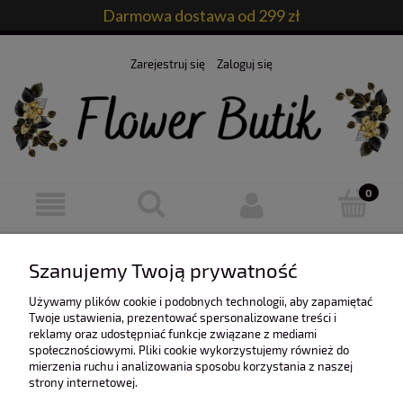
Darmowa dostawa od 299 zł
Zarejestruj się
Zaloguj się
Ten produkt jest niedostępny.
Szanujemy Twoją prywatność
Używamy plików cookie i podobnych technologii, aby zapamiętać
Twoje ustawienia, prezentować spersonalizowane treści i
reklamy oraz udostępniać funkcje związane z mediami
społecznościowymi. Pliki cookie wykorzystujemy również do
mierzenia ruchu i analizowania sposobu korzystania z naszej
O nas
strony internetowej.