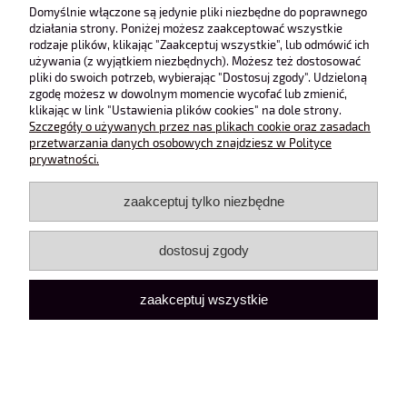
Obsługa klienta
Domyślnie włączone są jedynie pliki niezbędne do poprawnego
działania strony. Poniżej możesz zaakceptować wszystkie
rodzaje plików, klikając "Zaakceptuj wszystkie", lub odmówić ich
Pomoc
używania (z wyjątkiem niezbędnych). Możesz też dostosować
pliki do swoich potrzeb, wybierając "Dostosuj zgody". Udzieloną
zgodę możesz w dowolnym momencie wycofać lub zmienić,
Moje konto
klikając w link "Ustawienia plików cookies" na dole strony.
Szczegóły o używanych przez nas plikach cookie oraz zasadach
przetwarzania danych osobowych znajdziesz w Polityce
pokaż pełną wersję strony
prywatności.
Sklep internetowy Shoper Premium
zaakceptuj tylko niezbędne
dostosuj zgody
zaakceptuj wszystkie