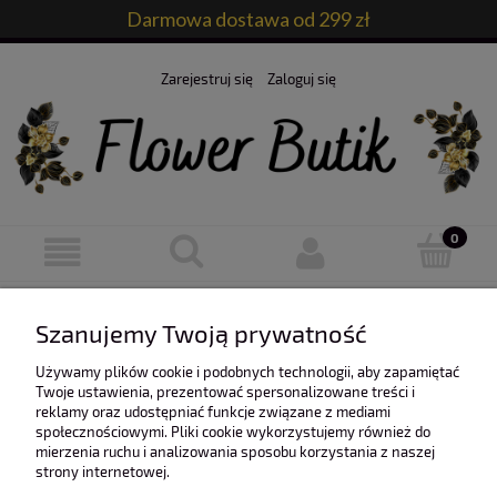
Darmowa dostawa od 299 zł
Zarejestruj się
Zaloguj się
Ten produkt jest niedostępny.
Szanujemy Twoją prywatność
Używamy plików cookie i podobnych technologii, aby zapamiętać
Twoje ustawienia, prezentować spersonalizowane treści i
reklamy oraz udostępniać funkcje związane z mediami
społecznościowymi. Pliki cookie wykorzystujemy również do
mierzenia ruchu i analizowania sposobu korzystania z naszej
O nas
strony internetowej.