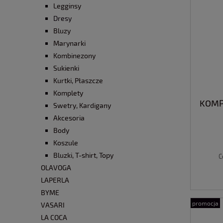
Legginsy
Dresy
Bluzy
Marynarki
Kombinezony
Sukienki
Kurtki, Płaszcze
Komplety
KOMP
Swetry, Kardigany
Akcesoria
Body
Koszule
Bluzki, T-shirt, Topy
C
OLAVOGA
LAPERLA
BYME
promocja
VASARI
LA COCA