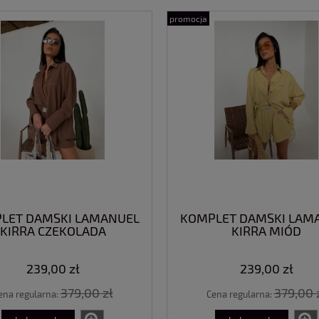
promocja
LAVOGA MIRIAM ŻÓŁTA
KOMPLET LA MONNE CHILL EC
69,00 zł
199,00 zł
99,00 zł
299,00 zł
 regularna:
Cena regularna:
do koszyka
do koszyka
LET DAMSKI LAMANUEL
KOMPLET DAMSKI LAM
KIRRA CZEKOLADA
KIRRA MIÓD
239,00 zł
239,00 zł
379,00 zł
379,00 
ena regularna:
Cena regularna: