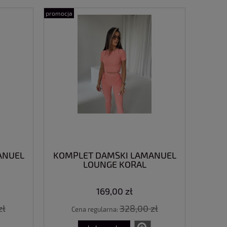
promocja
RU
SWETER LAMANUEL TELL HER
BLUZKA LINDA
BORDOWY
PRINT KWIATU
RÓŻ
179,00 zł
79,0
279,00 zł
Cena regularna:
Cena regularn
do koszyka
do ko
ANUEL
KOMPLET DAMSKI LAMANUEL
LOUNGE KORAL
169,00 zł
zł
328,00 zł
Cena regularna: