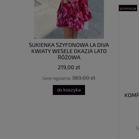
promocja
 ROSO
SUKIENKA SZYFONOWA LA DIVA
BLUZKA O
KWIATY WESELE OKAZJA LATO
RÓŻOWA
219,00 zł
0 zł
369,00 zł
Cena regularna:
Cena
do koszyka
KOMP
C