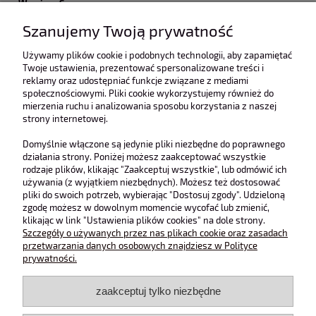
Wymiary S:
Obwód w biuście: 122 cm
Szanujemy Twoją prywatność
Długość całkowita: 57 cm
Długość całkowita tył: 61 cm
Używamy plików cookie i podobnych technologii, aby zapamiętać
Twoje ustawienia, prezentować spersonalizowane treści i
Wymiary M:
reklamy oraz udostępniać funkcje związane z mediami
społecznościowymi. Pliki cookie wykorzystujemy również do
Obwód w biuście: 126 cm
mierzenia ruchu i analizowania sposobu korzystania z naszej
Długość całkowita: 58 cm
strony internetowej.
Długość całkowita tył: 62 cm
Wymiary L:
Domyślnie włączone są jedynie pliki niezbędne do poprawnego
działania strony. Poniżej możesz zaakceptować wszystkie
Obwód w biuście: 130 cm
rodzaje plików, klikając "Zaakceptuj wszystkie", lub odmówić ich
Długość całkowita: 59 cm
używania (z wyjątkiem niezbędnych). Możesz też dostosować
Długość całkowita tył: 63 cm
pliki do swoich potrzeb, wybierając "Dostosuj zgody". Udzieloną
zgodę możesz w dowolnym momencie wycofać lub zmienić,
Ubrania mierzone na płasko! Poszczególne wymiary mogą
klikając w link "Ustawienia plików cookies" na dole strony.
różnić się +/- 2 cm.
Szczegóły o używanych przez nas plikach cookie oraz zasadach
przetwarzania danych osobowych znajdziesz w Polityce
prywatności.
zaakceptuj tylko niezbędne
O nas