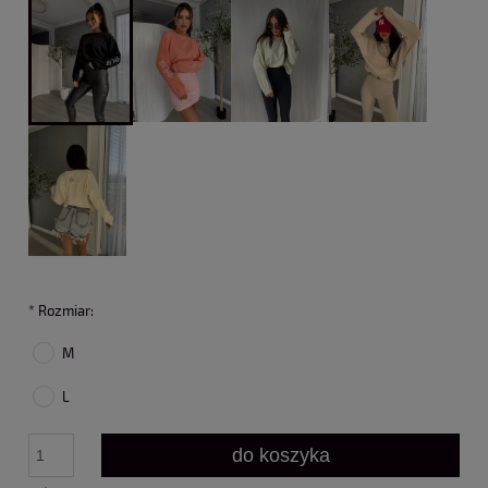
*
Rozmiar:
M
L
do koszyka