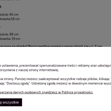
:
uście: 84 cm
łkowita:58 cm
:
uście: 88 cm
łkowita: 59 cm
erzone na płasko! Poszczególne wymiary mogą różnić się +/- 2 cm.
 ustawienia, prezentować spersonalizowane treści i reklamy oraz udostępni
rzystania z naszej strony internetowej.
ia strony. Poniżej możesz zaakceptować wszystkie rodzaje plików, klikając 
ając "Dostosuj zgody". Udzieloną zgodę możesz w dowolnym momencie wycofać
warzania danych osobowych znajdziesz w Polityce prywatności.
j wszystkie
ienta
Pomoc