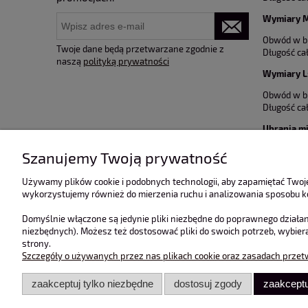
Wymiary M
Obwód w bi
Twoje dane będą przetwarzane zgodnie z
Długość ca
naszą
polityką prywatności
Wymiary L
Obwód w bi
Długość ca
Ubrania mi
Szanujemy Twoją prywatność
Używamy plików cookie i podobnych technologii, aby zapamiętać Twoje
wykorzystujemy również do mierzenia ruchu i analizowania sposobu ko
Domyślnie włączone są jedynie pliki niezbędne do poprawnego działan
niezbędnych). Możesz też dostosować pliki do swoich potrzeb, wybier
strony.
Szczegóły o używanych przez nas plikach cookie oraz zasadach przet
zaakceptuj tylko niezbędne
dostosuj zgody
zaakceptu
O nas
Obsługa kl