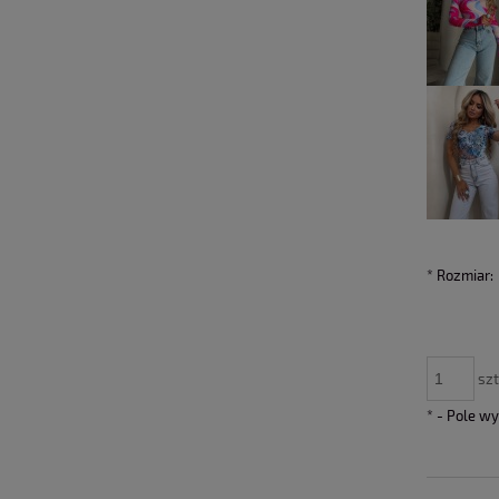
*
Rozmiar:
szt
*
- Pole w