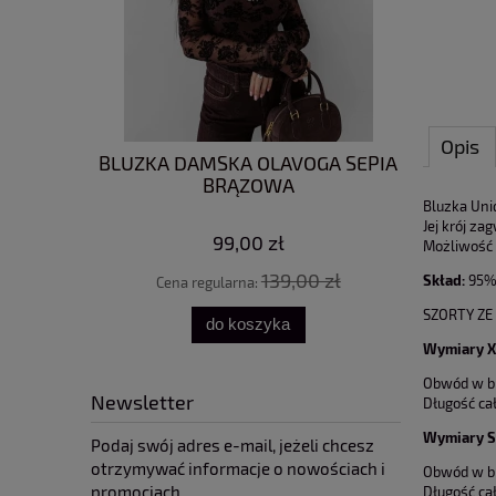
Opis
OLAVOGA
BLUZKA DAMSKA OLAVOGA SEPIA
SPODNI
BRĄZOWA
UN
Bluzka Uniq
Jej krój za
99,00 zł
Możliwość 
0 zł
139,00 zł
Skład:
95% 
Cena regularna:
Cena
SZORTY ZE
do koszyka
Wymiary X
Obwód w bi
Newsletter
Długość ca
Wymiary S
Podaj swój adres e-mail, jeżeli chcesz
otrzymywać informacje o nowościach i
Obwód w bi
promocjach.
Długość ca