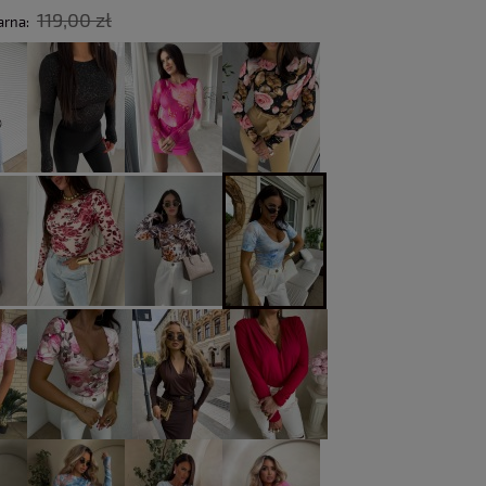
119,00 zł
arna: