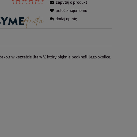
zapytaj o produkt
poleć znajomemu
dodaj opinię
KOMPLET DAMSKI OLAVOGA CORE
BLUZA DAMS
BRĄZOWY
TAKEDOW
lt w kształcie litery V, który pięknie podkreśli jego okolice.
199,00 zł
129,
299,00 zł
Cena regularna:
Cena regularn
do koszyka
do ko