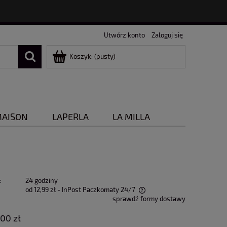
Utwórz konto
Zaloguj się
Koszyk:
(pusty)
MAISON
LAPERLA
LA MILLA
:
24 godziny
od 12,99 zł
- InPost Paczkomaty 24/7
sprawdź formy dostawy
Cena nie zawiera ewentualnych kosztów
,00 zł
płatności