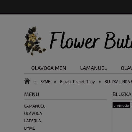
OLAVOGA MEN
LAMANUEL
OLA
Nowości
Promocje
»
»
»
BYME
Bluzki, T-shirt, Topy
BLUZKA LINDA 
MENU
BLUZKA
promocja
LAMANUEL
OLAVOGA
LAPERLA
BYME