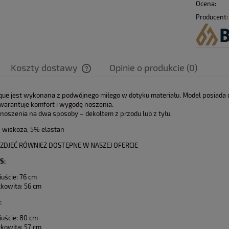
Ocena:
Producent:
Koszty dostawy
Opinie o produkcie (0)
E DAMSKIE OLAVOGA
CZAPKA DAMSKA OLAVOGA
IQUE FIOLETOWE
MEDINA CIEMNA SZARA
Cena nie zawiera ewentualnych kosztów
ue jest wykonana z podwójnego miłego w dotyku materiału. Model posiada deko
gwarantuje komfort i wygodę noszenia.
płatności
89,00 zł
89,00 zł
noszenia na dwa sposoby – dekoltem z przodu lub z tyłu.
139,00 zł
139,00 zł
wiskoza, 5% elastan
 regularna:
Cena regularna:
 ZDJĘĆ RÓWNIEŻ DOSTĘPNE W NASZEJ OFERCIE
do koszyka
do koszyka
S:
uście: 76 cm
łkowita: 56 cm
:
uście: 80 cm
łkowita: 57 cm