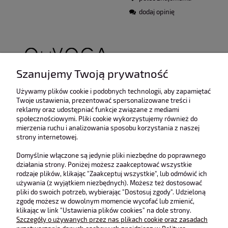
dodaj opinię
Szanujemy Twoją prywatność
Używamy plików cookie i podobnych technologii, aby zapamiętać
Twoje ustawienia, prezentować spersonalizowane treści i
reklamy oraz udostępniać funkcje związane z mediami
społecznościowymi. Pliki cookie wykorzystujemy również do
mierzenia ruchu i analizowania sposobu korzystania z naszej
Opis
strony internetowej.
Koszty dostawy
Cena nie zawiera ewentualnych kosztów płatności
Domyślnie włączone są jedynie pliki niezbędne do poprawnego
działania strony. Poniżej możesz zaakceptować wszystkie
Opinie o produkcie (0)
rodzaje plików, klikając "Zaakceptuj wszystkie", lub odmówić ich
używania (z wyjątkiem niezbędnych). Możesz też dostosować
pliki do swoich potrzeb, wybierając "Dostosuj zgody". Udzieloną
Klasyczna czapka wykonana z miękkiej, prążkowanej dzianiny.
zgodę możesz w dowolnym momencie wycofać lub zmienić,
Model z szerokim mankietem, na którym umieszczono wyraziste
klikając w link "Ustawienia plików cookies" na dole strony.
logo marki OLAVOGA w kontrastowym kolorze.
Szczegóły o używanych przez nas plikach cookie oraz zasadach