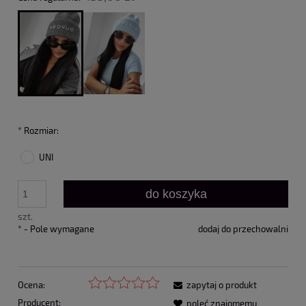
*
Rozmiar:
UNI
do koszyka
szt.
*
- Pole wymagane
dodaj do przechowalni
Ocena:
zapytaj o produkt
Producent:
poleć znajomemu