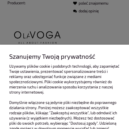
Producent:
poleć znajomemu
dodaj opinię
Szanujemy Twoją prywatność
Używamy plików cookie i podobnych technologii, aby zapamiętać
Twoje ustawienia, prezentować spersonalizowane treści i
reklamy oraz udostępniać funkcje związane z mediami
Opis
społecznościowymi. Pliki cookie wykorzystujemy również do
mierzenia ruchu i analizowania sposobu korzystania z naszej
Koszty dostawy
Cena nie zawiera ewentualnych kosztów płatności
strony internetowej.
Opinie o produkcie (0)
Domyślnie włączone są jedynie pliki niezbędne do poprawnego
działania strony. Poniżej możesz zaakceptować wszystkie
rodzaje plików, klikając "Zaakceptuj wszystkie", lub odmówić ich
Idealnie przylegający, casualowy kombinezon o prążkowanej
używania (z wyjątkiem niezbędnych). Możesz też dostosować
strukturze. Wykonany z wysokiej jakości materiału z domieszką
pliki do swoich potrzeb, wybierając "Dostosuj zgody". Udzieloną
wiskozy. Góra zapinana na zamek z subtelnym logo marki
zgodę możesz w dowolnym momencie wycofać lub zmienić,