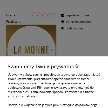
Ocena:
zapytaj o produkt
Producent:
poleć znajomemu
dodaj opinię
Szanujemy Twoją prywatność
Używamy plików cookie i podobnych technologii, aby zapamiętać
Twoje ustawienia, prezentować spersonalizowane treści i
reklamy oraz udostępniać funkcje związane z mediami
Opis
społecznościowymi. Pliki cookie wykorzystujemy również do
mierzenia ruchu i analizowania sposobu korzystania z naszej
Koszty dostawy
Cena nie zawiera ewentualnych kosztów płatności
strony internetowej.
Opinie o produkcie (0)
Domyślnie włączone są jedynie pliki niezbędne do poprawnego