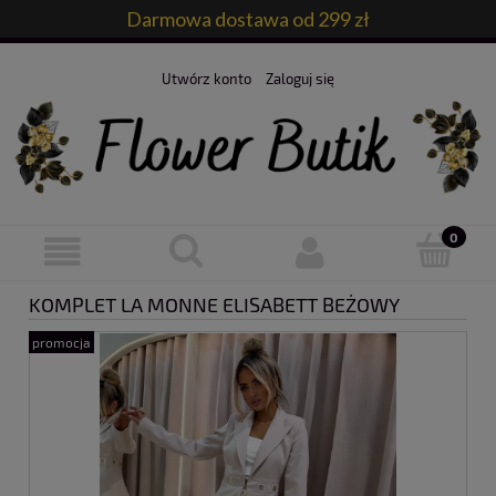
Darmowa dostawa od 299 zł
Utwórz konto
Zaloguj się
KOMPLET LA MONNE ELISABETT BEŻOWY
promocja