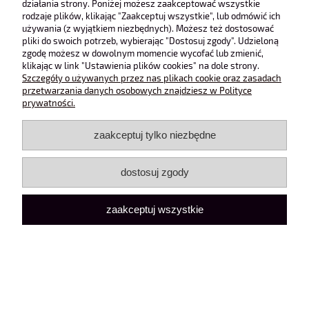
działania strony. Poniżej możesz zaakceptować wszystkie
rodzaje plików, klikając "Zaakceptuj wszystkie", lub odmówić ich
Poznaj ELISABETT – garnitur stworzony dla kobiet, które kochają
używania (z wyjątkiem niezbędnych). Możesz też dostosować
luksus i perfekcję. Premium wykonanie, dopracowane detale oraz
pliki do swoich potrzeb, wybierając "Dostosuj zgody". Udzieloną
idealnie taliowana marynarka podkreślają sylwetkę z niezwykłą
zgodę możesz w dowolnym momencie wycofać lub zmienić,
elegancją. Dopełnieniem są smukłe cygaretki, które razem tworzą
klikając w link "Ustawienia plików cookies" na dole strony.
spójny, niezwykle szykowny total look.
Szczegóły o używanych przez nas plikach cookie oraz zasadach
przetwarzania danych osobowych znajdziesz w Polityce
prywatności.
zaakceptuj tylko niezbędne
O nas
dostosuj zgody
Obsługa klienta
zaakceptuj wszystkie
Pomoc
Moje konto
pokaż pełną wersję strony
Sklep internetowy Shoper Premium