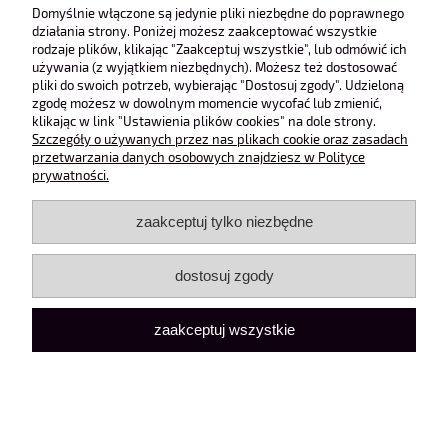
Obsługa klienta
Domyślnie włączone są jedynie pliki niezbędne do poprawnego
działania strony. Poniżej możesz zaakceptować wszystkie
rodzaje plików, klikając "Zaakceptuj wszystkie", lub odmówić ich
Pomoc
używania (z wyjątkiem niezbędnych). Możesz też dostosować
pliki do swoich potrzeb, wybierając "Dostosuj zgody". Udzieloną
zgodę możesz w dowolnym momencie wycofać lub zmienić,
Moje konto
klikając w link "Ustawienia plików cookies" na dole strony.
Szczegóły o używanych przez nas plikach cookie oraz zasadach
przetwarzania danych osobowych znajdziesz w Polityce
pokaż pełną wersję strony
prywatności.
Sklep internetowy Shoper Premium
zaakceptuj tylko niezbędne
dostosuj zgody
zaakceptuj wszystkie