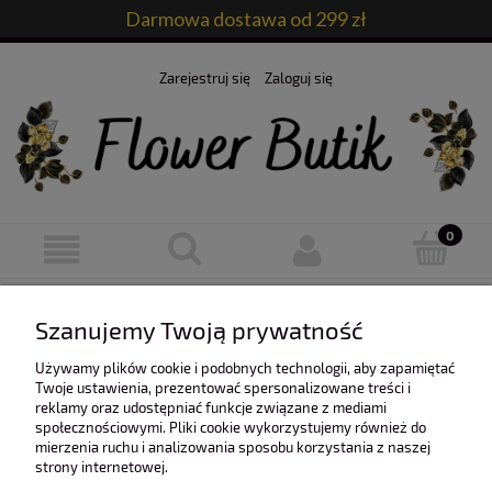
Darmowa dostawa od 299 zł
Zarejestruj się
Zaloguj się
Ten produkt jest niedostępny.
Szanujemy Twoją prywatność
Używamy plików cookie i podobnych technologii, aby zapamiętać
Twoje ustawienia, prezentować spersonalizowane treści i
reklamy oraz udostępniać funkcje związane z mediami
społecznościowymi. Pliki cookie wykorzystujemy również do
mierzenia ruchu i analizowania sposobu korzystania z naszej
O nas
strony internetowej.