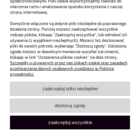
charakteru. Świetna baza do codziennych i aktywnych stylizacji.
społecznościowymi. Pliki cookie wykorzystujemy również do
mierzenia ruchu i analizowania sposobu korzystania z naszej
Skład: 95% bawełna 5% elastan
strony internetowej.
WYMIARY :
Domyślnie włączone są jedynie pliki niezbędne do poprawnego
XS
S
M
działania strony. Poniżej możesz zaakceptować wszystkie
rodzaje plików, klikając "Zaakceptuj wszystkie", lub odmówić ich
Pas
62 cm
66 cm
70 cm
używania (z wyjątkiem niezbędnych). Możesz też dostosować
Długość zew.
44 cm
45 cm
46 cm
pliki do swoich potrzeb, wybierając "Dostosuj zgody". Udzieloną
zgodę możesz w dowolnym momencie wycofać lub zmienić,
Ubrania mierzone są na płasko, po założeniu produkt rozciąga się
klikając w link "Ustawienia plików cookies" na dole strony.
do 10 cm.
Szczegóły o używanych przez nas plikach cookie oraz zasadach
przetwarzania danych osobowych znajdziesz w Polityce
prywatności.
zaakceptuj tylko niezbędne
O nas
dostosuj zgody
Obsługa klienta
zaakceptuj wszystkie
Pomoc
Moje konto