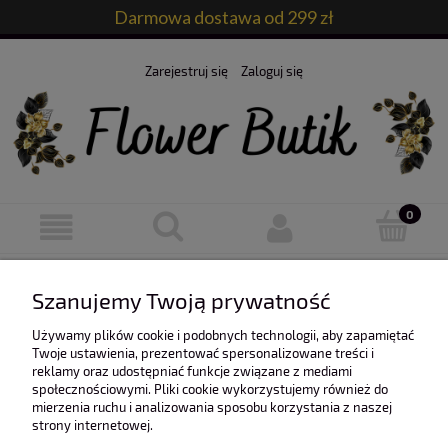
Darmowa dostawa od 299 zł
Zarejestruj się
Zaloguj się
Ten produkt jest niedostępny.
Szanujemy Twoją prywatność
Używamy plików cookie i podobnych technologii, aby zapamiętać
Twoje ustawienia, prezentować spersonalizowane treści i
reklamy oraz udostępniać funkcje związane z mediami
społecznościowymi. Pliki cookie wykorzystujemy również do
mierzenia ruchu i analizowania sposobu korzystania z naszej
O nas
strony internetowej.