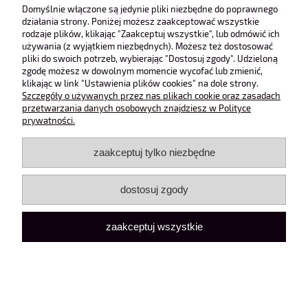
Obsługa klienta
Domyślnie włączone są jedynie pliki niezbędne do poprawnego
działania strony. Poniżej możesz zaakceptować wszystkie
rodzaje plików, klikając "Zaakceptuj wszystkie", lub odmówić ich
Pomoc
używania (z wyjątkiem niezbędnych). Możesz też dostosować
pliki do swoich potrzeb, wybierając "Dostosuj zgody". Udzieloną
zgodę możesz w dowolnym momencie wycofać lub zmienić,
Moje konto
klikając w link "Ustawienia plików cookies" na dole strony.
Szczegóły o używanych przez nas plikach cookie oraz zasadach
przetwarzania danych osobowych znajdziesz w Polityce
pokaż pełną wersję strony
prywatności.
Sklep internetowy Shoper Premium
zaakceptuj tylko niezbędne
dostosuj zgody
zaakceptuj wszystkie