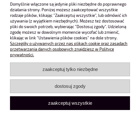
Obsługa klienta
Domyślnie włączone są jedynie pliki niezbędne do poprawnego
działania strony. Poniżej możesz zaakceptować wszystkie
rodzaje plików, klikając "Zaakceptuj wszystkie", lub odmówić ich
Pomoc
używania (z wyjątkiem niezbędnych). Możesz też dostosować
pliki do swoich potrzeb, wybierając "Dostosuj zgody". Udzieloną
zgodę możesz w dowolnym momencie wycofać lub zmienić,
Moje konto
klikając w link "Ustawienia plików cookies" na dole strony.
Szczegóły o używanych przez nas plikach cookie oraz zasadach
przetwarzania danych osobowych znajdziesz w Polityce
pokaż pełną wersję strony
prywatności.
Sklep internetowy Shoper Premium
zaakceptuj tylko niezbędne
dostosuj zgody
zaakceptuj wszystkie