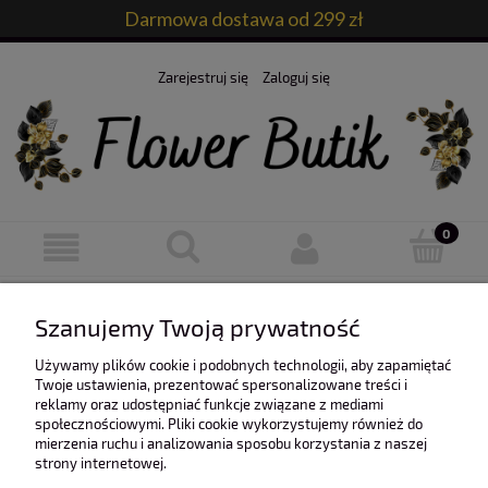
Darmowa dostawa od 299 zł
Zarejestruj się
Zaloguj się
Ten produkt jest niedostępny.
Szanujemy Twoją prywatność
Używamy plików cookie i podobnych technologii, aby zapamiętać
Twoje ustawienia, prezentować spersonalizowane treści i
reklamy oraz udostępniać funkcje związane z mediami
społecznościowymi. Pliki cookie wykorzystujemy również do
mierzenia ruchu i analizowania sposobu korzystania z naszej
O nas
strony internetowej.